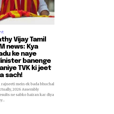
nt
thy Vijay Tamil
M news: Kya
adu ke naye
inister banenge
aniye TVK ki jeet
a sach!
 rajneeti mein ek bada bhuchal
Actually, 2026 Assembly
results ne sabko hairan kar diya
...