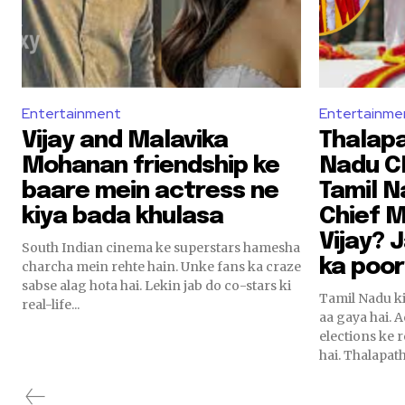
Entertainment
Entertainme
Vijay and Malavika
Thalapa
Mohanan friendship ke
Nadu C
baare mein actress ne
Tamil N
kiya bada khulasa
Chief M
Vijay? J
South Indian cinema ke superstars hamesha
ka poor
charcha mein rehte hain. Unke fans ka craze
sabse alag hota hai. Lekin jab do co-stars ki
Tamil Nadu ki
real-life...
aa gaya hai. 
elections ke 
hai. Thalapathy