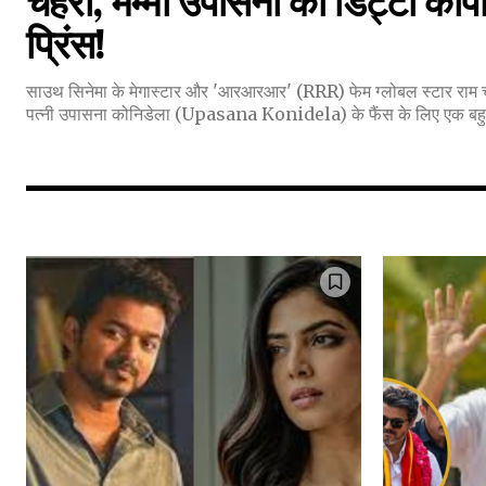
चेहरा, मम्मी उपासना की डिट्टो कॉपी
प्रिंस!
32,111
साउथ सिनेमा के मेगास्टार और 'आरआरआर' (RRR) फेम ग्लोबल स्टार
Followers
पत्नी उपासना कोनिडेला (Upasana Konidela) के फैंस के लिए एक बहुत