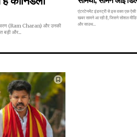
 हैं कोनिडेला
सामंथा, सामने आई डिल
एंटरटेनमेंट इंडस्ट्री से इस वक्त एक ऐसी
खबर सामने आ रही है, जिसने सोशल मीडिय
32,214
और साउथ...
 राम चरण (Ram Charan) और उनकी
Followers
 बड़ी और...