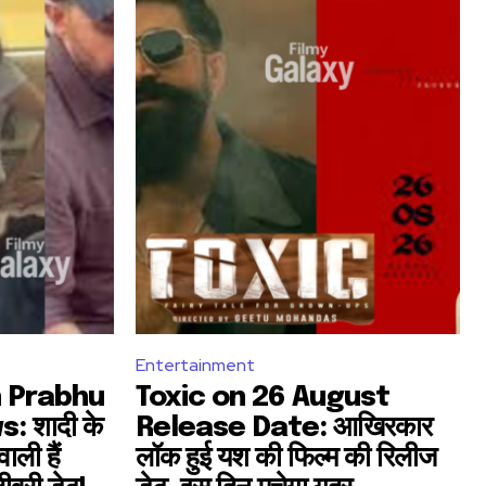
SUBSCRIBE
Entertainment
 Prabhu
Toxic on 26 August
ccept the
Privacy Policy
.
 शादी के
Release Date: आखिरकार
ाली हैं
लॉक हुई यश की फिल्म की रिलीज