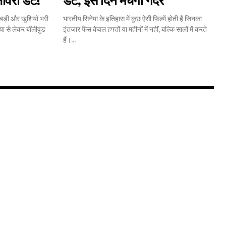
ीवरी डेट!
डेट, इस दिन मचेगा गदर
 बड़ी और खुशियों भरी
भारतीय सिनेमा के इतिहास में कुछ ऐसी फिल्में होती हैं जिनका
ा से लेकर बॉलीवुड
इंतजार फैंस केवल हफ्तों या महीनों में नहीं, बल्कि सालों में करते
11,243
हैं।...
Followers