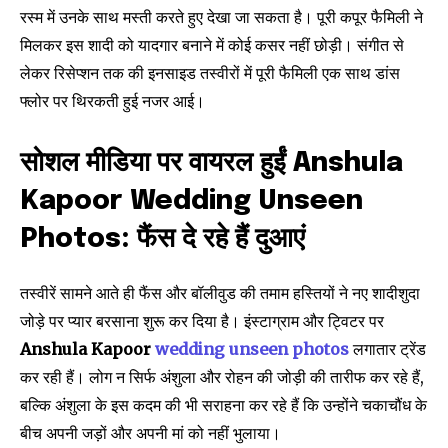
रस्म में उनके साथ मस्ती करते हुए देखा जा सकता है। पूरी कपूर फैमिली ने
मिलकर इस शादी को यादगार बनाने में कोई कसर नहीं छोड़ी। संगीत से
लेकर रिसेप्शन तक की इनसाइड तस्वीरों में पूरी फैमिली एक साथ डांस
फ्लोर पर थिरकती हुई नजर आई।
Join our community of
सोशल मीडिया पर वायरल हुईं Anshula
SUBSCRIBERS and be part of the
Kapoor Wedding Unseen
conversation.
Photos: फैंस दे रहे हैं दुआएं
To subscribe, simply enter your email address on our website
or click the subscribe button below. Don't worry, we respect
तस्वीरें सामने आते ही फैंस और बॉलीवुड की तमाम हस्तियों ने नए शादीशुदा
your privacy and won't spam your inbox. Your information is
safe with us.
जोड़े पर प्यार बरसाना शुरू कर दिया है। इंस्टाग्राम और ट्विटर पर
Anshula Kapoor
wedding unseen photos
लगातार ट्रेंड
कर रही हैं। लोग न सिर्फ अंशुला और रोहन की जोड़ी की तारीफ कर रहे हैं,
बल्कि अंशुला के इस कदम की भी सराहना कर रहे हैं कि उन्होंने चकाचौंध के
बीच अपनी जड़ों और अपनी मां को नहीं भुलाया।
SUBSCRIBE