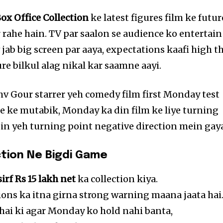
ox Office Collection
ke latest figures film ke futur
 rahe hain. TV par saalon se audience ko entertain
ab big screen par aaya, expectations kaafi high th
ure bilkul alag nikal kar saamne aayi.
hv Gour starrer yeh comedy film first Monday test
ade ke mutabik, Monday ka din film ke liye turning
mein yeh turning point negative direction mein gay
ction Ne Bigdi Game
irf Rs 15 lakh net
ka collection kiya.
ons ka itna girna strong warning maana jaata hai
hai ki agar Monday ko hold nahi banta,