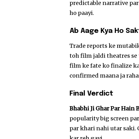
predictable narrative par 
ho paayi.
Ab Aage Kya Ho Sak
Trade reports ke mutabik
toh film jaldi theatres 
film ke fate ko finalize 
confirmed maana ja raha 
Final Verdict
Bhabhi Ji Ghar Par Hain B
popularity big screen pa
par khari nahi utar saki
kar reh gayi.