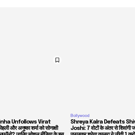
Bollywood
inha Unfollows Virat
Shreya Kalra Defeats Shi
हली और अनुष्का शर्मा को सोनाक्षी
Joshi: 7 वोटों के अंतर से शिवांगी 
 अनफॉलो? जानिए सोशल मीडिया के इस
पछाड़कर श्रेया कालरा ने जीती 1 करो