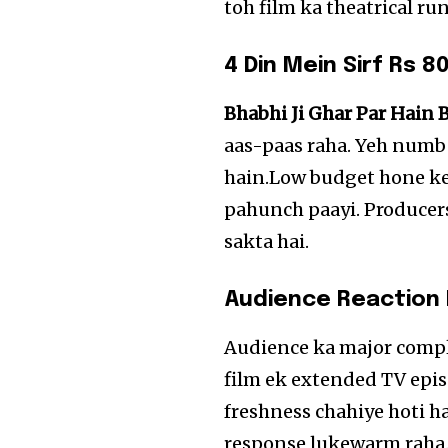
toh film ka theatrical ru
4 Din Mein Sirf Rs 8
Bhabhi Ji Ghar Par Hain B
aas-paas raha. Yeh numbe
hain.Low budget hone ke
pahunch paayi. Producers
sakta hai.
Audience Reaction 
Audience ka major compla
film ek extended TV episod
freshness chahiye hoti ha
response lukewarm raha.