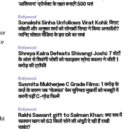
‘आशियाना’ प्रोजेक्ट के तहत बनाएंगे 500 घर!
Bollywood
Sonakshi Sinha Unfollows Virat Kohli: विराट
कोहली और अनुष्का शर्मा को सोनाक्षी सिन्हा ने किया अनफॉलो?
ke
जानिए सोशल मीडिया के इस दावे का सच!
te
Bollywood
Shreya Kalra Defeats Shivangi Joshi: 7 वोटों
के अंतर से शिवांगी जोशी को पछाड़कर श्रेया कालरा ने जीती 1
करोड़ की ट्रॉफी!
Bollywood
Susmita Mukherjee C Grade Films: 1 करोड़ के
कर्ज़ के कारण जब ‘गोलमाल’ फेम सुस्मिता मुखर्जी को मजबूरी में
करनी पड़ीं C-ग्रेड फिल्में
Bollywood
Rakhi Sawant gift to Salman Khan: क्या सच में
hi
सलमान खान को 63 किलो सोने की अंगूठी दे रही हैं राखी
सावंत?