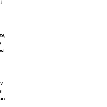
i
te,
s
st
TV
s
ban