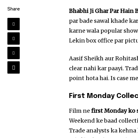
Share
Bhabhi Ji Ghar Par Hain B
par bade sawal khade kar
karne wala popular show j
Lekin box office par pict
Aasif Sheikh aur Rohitas
clear nahi kar paayi. Tr
point hota hai. Is case 
First Monday Colle
Film ne
first Monday ko s
Weekend ke baad collecti
Trade analysts ka kehna 