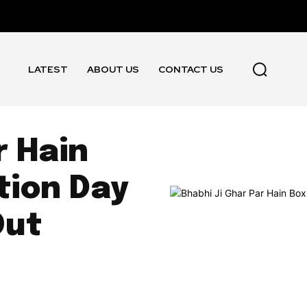
LATEST
ABOUT US
CONTACT US
r Hain
tion Day
Out