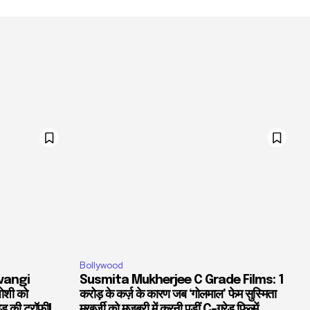
Bollywood
vangi
Susmita Mukherjee C Grade Films: 1
जोशी को
करोड़ के कर्ज़ के कारण जब ‘गोलमाल’ फेम सुस्मिता
ड़ की ट्रॉफी!
मुखर्जी को मजबूरी में करनी पड़ीं C-ग्रेड फिल्में