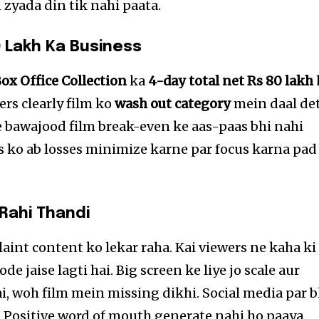
n zyada din tik nahi paata.
0 Lakh Ka Business
ox Office Collection
ka
4-day total net Rs 80 lakh
rs clearly film ko
wash out category
mein daal de
 bawajood film break-even ke aas-paas bhi nahi
 ko ab losses minimize karne par focus karna pad
Rahi Thandi
int content ko lekar raha. Kai viewers ne kaha ki
e jaise lagti hai. Big screen ke liye jo scale aur
i, woh film mein missing dikhi. Social media par b
 Positive word of mouth generate nahi ho paaya.