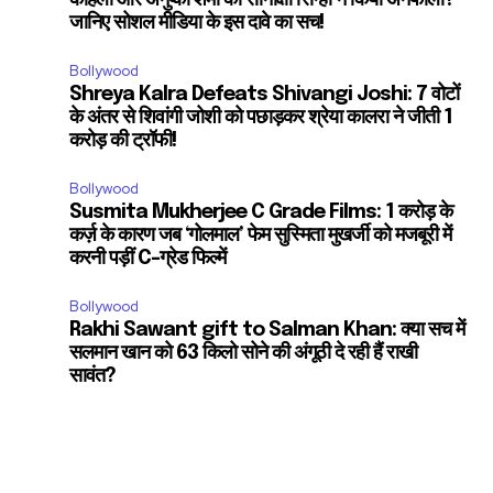
कोहली और अनुष्का शर्मा को सोनाक्षी सिन्हा ने किया अनफॉलो?
जानिए सोशल मीडिया के इस दावे का सच!
Bollywood
Shreya Kalra Defeats Shivangi Joshi: 7 वोटों
के अंतर से शिवांगी जोशी को पछाड़कर श्रेया कालरा ने जीती 1
करोड़ की ट्रॉफी!
Bollywood
Susmita Mukherjee C Grade Films: 1 करोड़ के
कर्ज़ के कारण जब ‘गोलमाल’ फेम सुस्मिता मुखर्जी को मजबूरी में
करनी पड़ीं C-ग्रेड फिल्में
Bollywood
Rakhi Sawant gift to Salman Khan: क्या सच में
सलमान खान को 63 किलो सोने की अंगूठी दे रही हैं राखी
सावंत?