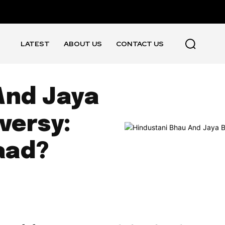
LATEST
ABOUT US
CONTACT US
And Jaya
versy:
aad?