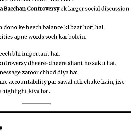
a Bacchan Controversy
ek larger social discussion
m dono ke beech balance ki baat hoti hai.
brities apne words soch kar bolein.
eech bhi important hai.
ntroversy dheere-dheere shant ho sakti hai.
message zaroor chhod diya hai.
e accountability par sawal uth chuke hain, jise
 highlight kiya hai.
y