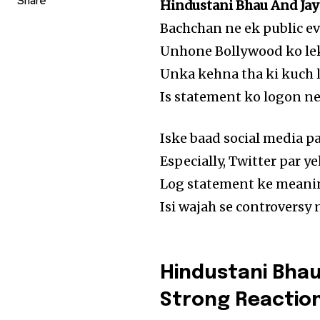
Share
Hindustani Bhau And Ja
Bachchan ne ek public e
Unhone Bollywood ko lek
Unka kehna tha ki kuch 
Is statement ko logon ne
Iske baad social media pa
Especially, Twitter par y
Log statement ke meanin
Isi wajah se controversy n
Hindustani Bhau
Strong Reactio