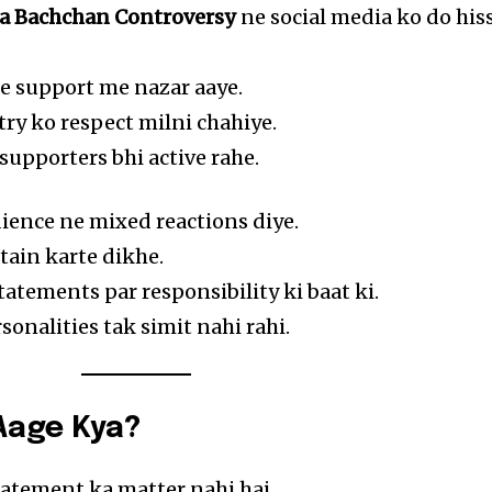
ya Bachchan Controversy
ne social media ko do his
e support me nazar aaye.
ry ko respect milni chahiye.
supporters bhi active rahe.
ence ne mixed reactions diye.
tain karte dikhe.
tatements par responsibility ki baat ki.
sonalities tak simit nahi rahi.
 Aage Kya?
tatement ka matter nahi hai.