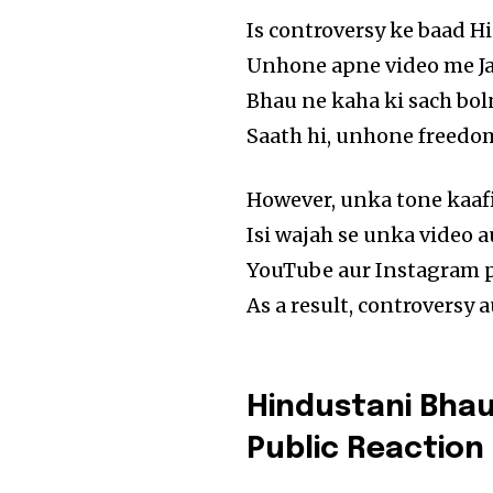
Is controversy ke baad H
Unhone apne video me Ja
Bhau ne kaha ki sach bol
Saath hi, unhone freedom
However, unka tone kaafi
Isi wajah se unka video a
YouTube aur Instagram pa
As a result, controversy a
Hindustani Bhau 
Public Reaction