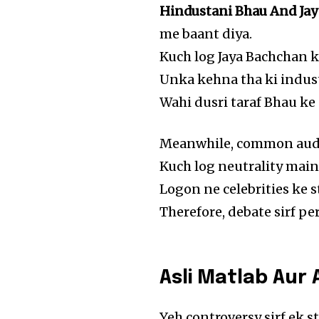
Hindustani Bhau And Ja
me baant diya.
Kuch log Jaya Bachchan k
Unka kehna tha ki indust
Wahi dusri taraf Bhau ke 
Meanwhile, common audi
Kuch log neutrality main
Logon ne celebrities ke s
Therefore, debate sirf per
Asli Matlab Aur
Yeh controversy sirf ek s