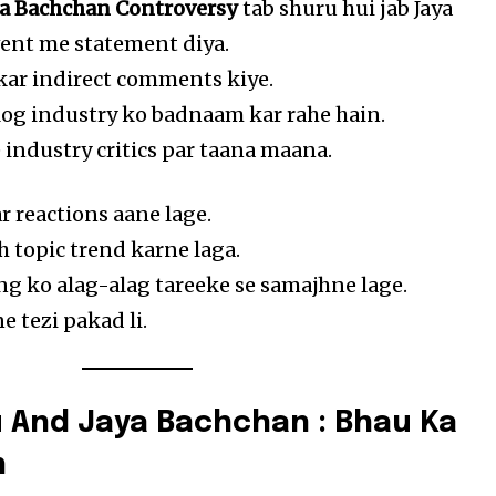
ya Bachchan Controversy
tab shuru hui jab Jaya
vent me statement diya.
ar indirect comments kiye.
log industry ko badnaam kar rahe hain.
 industry critics par taana maana.
r reactions aane lage.
eh topic trend karne laga.
g ko alag-alag tareeke se samajhne lage.
e tezi pakad li.
 And Jaya Bachchan : Bhau Ka
n