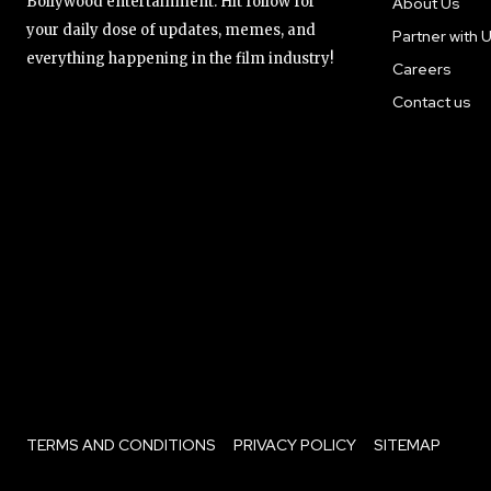
Bollywood entertainment. Hit follow for
About Us
your daily dose of updates, memes, and
Partner with 
everything happening in the film industry!
Careers
Contact us
TERMS AND CONDITIONS
PRIVACY POLICY
SITEMAP