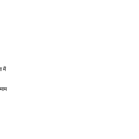
।
 में
तमाम