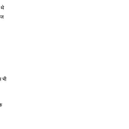
 थे
आज
म भी
के