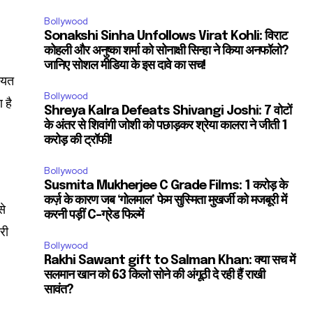
Bollywood
Sonakshi Sinha Unfollows Virat Kohli: विराट
कोहली और अनुष्का शर्मा को सोनाक्षी सिन्हा ने किया अनफॉलो?
जानिए सोशल मीडिया के इस दावे का सच!
सियत
Bollywood
 है
Shreya Kalra Defeats Shivangi Joshi: 7 वोटों
के अंतर से शिवांगी जोशी को पछाड़कर श्रेया कालरा ने जीती 1
करोड़ की ट्रॉफी!
Bollywood
Susmita Mukherjee C Grade Films: 1 करोड़ के
कर्ज़ के कारण जब ‘गोलमाल’ फेम सुस्मिता मुखर्जी को मजबूरी में
से
करनी पड़ीं C-ग्रेड फिल्में
री
Bollywood
Rakhi Sawant gift to Salman Khan: क्या सच में
सलमान खान को 63 किलो सोने की अंगूठी दे रही हैं राखी
सावंत?